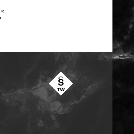
ag.
r