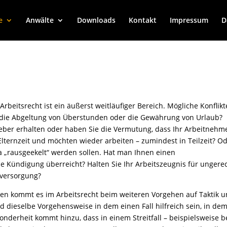
e
Anwälte
Downloads
Kontakt
Impressum
D
rbeitsrecht ist ein äußerst weitläufiger Bereich. Mögliche Konflikt
m die Abgeltung von Überstunden oder die Gewährung von Urlaub?
ber erhalten oder haben Sie die Vermutung, dass Ihr Arbeitnehm
 Elternzeit und möchten wieder arbeiten – zumindest in Teilzeit? O
a „rausgeekelt“ werden sollen. Hat man Ihnen einen
e Kündigung überreicht? Halten Sie Ihr Arbeitszeugnis für ungere
sversorgung?
en kommt es im Arbeitsrecht beim weiteren Vorgehen auf Taktik 
 dieselbe Vorgehensweise in dem einen Fall hilfreich sein, in de
onderheit kommt hinzu, dass in einem Streitfall – beispielsweise b