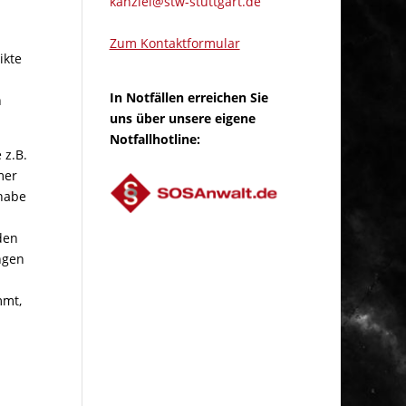
kanzlei@stw-stuttgart.de
Zum Kontaktformular
ikte
In Notfällen erreichen Sie
n
uns über unsere eigene
Notfallhotline:
 z.B.
mer
 habe
rden
ngen
mmt,