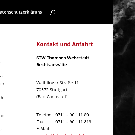
atenschutzerklärung
Kontakt und Anfahrt
STW Thomsen Wehrstedt –
e
Rechtsanwälte
er
Waiblinger Straße 11
der
70372 Stuttgart
(Bad Cannstatt)
cht
Telefon:
0711 – 90 111 80
und
Fax:
0711 – 90 111 819
m
E-Mail:
ei